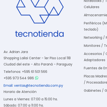
Notebooks / T
Celulares
Almacenamie
Periféricos (
teclado)
Networking / 
Monitores / T
Av. Adrian Jara
Accesorios / 
Shopping Lailai Center - 1er Piso Local 118
Adaptadores
Ciudad del este - Alto Paraná - Paraguay
Fuentes de En
Telefonos: +595 61 501 566
Placas Madre
+595 973 544 986
/ Procesador
Email: ventas@tecnotienda.com.py
Gabinetes / 
Horario de Atención
Lunes a Viernes: 07:00 a 15:00 hs.
Sábado: 07:00 a 11:00 hs.