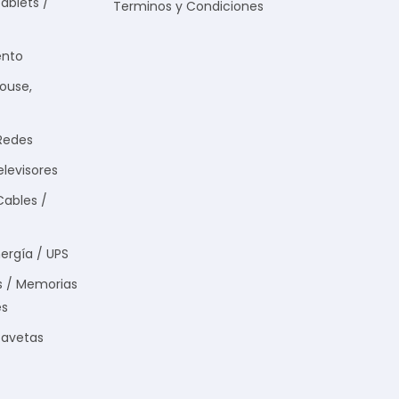
ablets /
Terminos y Condiciones
nto
Mouse,
Redes
elevisores
Cables /
ergía / UPS
s / Memorias
es
Gavetas