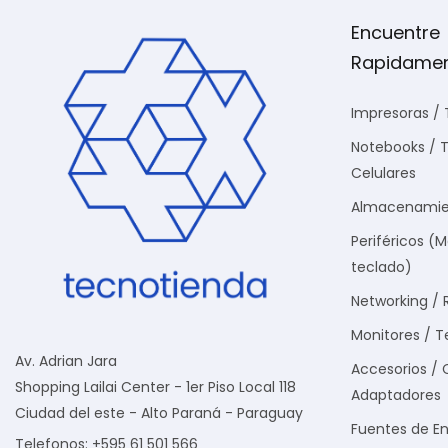
Encuentre
Rapidame
Impresoras / 
Notebooks / T
Celulares
Almacenamie
Periféricos (
teclado)
Networking / 
Monitores / T
Av. Adrian Jara
Accesorios / 
Shopping Lailai Center - 1er Piso Local 118
Adaptadores
Ciudad del este - Alto Paraná - Paraguay
Fuentes de En
Telefonos: +595 61 501 566