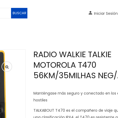
BUSCAR
Iniciar Sesión
RADIO WALKIE TALKIE
MOTOROLA T470
56KM/35MILHAS NEG
Manténgase más seguro y conectado en los
hostiles
TALKABOUT T470 es el compañero de viaje qu
una clasificación IPX4, el T470 es resistente a