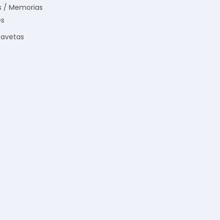
s / Memorias
es
Gavetas