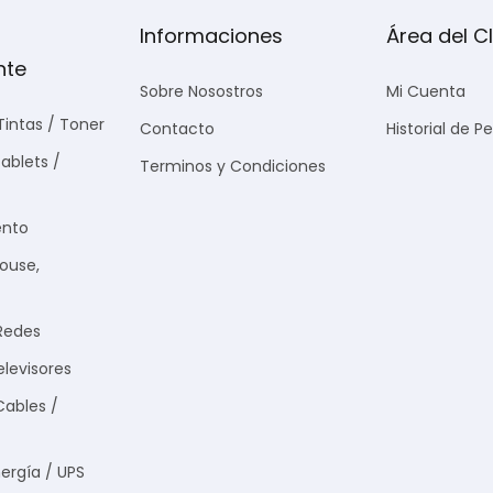
Informaciones
Área del Cl
nte
Sobre Nosostros
Mi Cuenta
Tintas / Toner
Contacto
Historial de P
ablets /
Terminos y Condiciones
nto
Mouse,
Redes
elevisores
Cables /
ergía / UPS