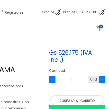
Precios
Precios USD TAX FREE
/
Registrarse
0
Gs 626.175 (IVA
Incl.)
/AMA
Cantidad:
-
Und
+
 entornos más
AGREGAR AL CARRITO
e necesitas. Con
 la intemperie y