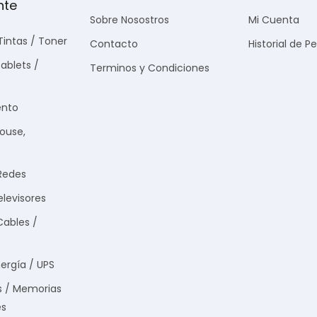
nte
Sobre Nosostros
Mi Cuenta
Tintas / Toner
Contacto
Historial de P
ablets /
Terminos y Condiciones
nto
Mouse,
Redes
elevisores
Cables /
ergía / UPS
s / Memorias
es