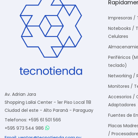
Rapidame
Impresoras / 
Notebooks / T
Celulares
Almacenamie
Periféricos (
teclado)
Networking / 
Monitores / T
Av. Adrian Jara
Accesorios / 
Shopping Lailai Center - 1er Piso Local 118
Adaptadores
Ciudad del este - Alto Paraná - Paraguay
Fuentes de En
Telefonos: +595 61 501 566
Placas Madre
+595 973 544 986
/ Procesador
Email: ventas@tecnotienda.com.py